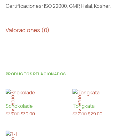
Certificaciones: ISO 22000, GMP, Halal, Kosher.
Valoraciones (0)
PRODUCTOS RELACIONADOS
¡OFERTA!
¡OFERTA!
Schokolade
Tongkatali
Original
Current
Original
Current
$
33.00
$
30.00
$
32.00
$
29.00
price
price
price
price
was:
is:
was:
is:
$33.00.
$30.00.
$32.00.
$29.00.