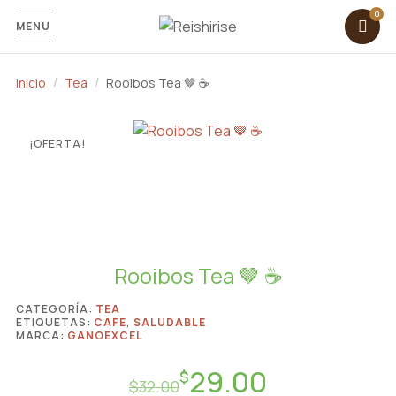
MENU
Inicio
Tea
Rooibos Tea 🤎 ☕️
¡OFERTA!
Rooibos Tea 🤎 ☕️
CATEGORÍA:
TEA
ETIQUETAS:
CAFE
,
SALUDABLE
MARCA:
GANOEXCEL
29.00
Original
Current
$
$
32.00