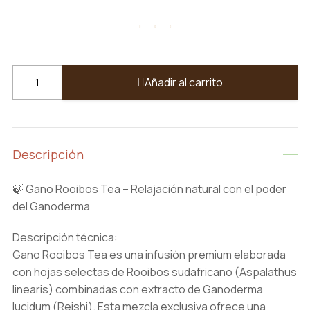
price
price
was:
is:
$32.00.
$29.00.
Rooibos
Añadir al carrito
Tea
🤎
☕️
quantity
Descripción
🍃 Gano Rooibos Tea – Relajación natural con el poder
del Ganoderma
Descripción técnica:
Gano Rooibos Tea es una infusión premium elaborada
con hojas selectas de Rooibos sudafricano (Aspalathus
linearis) combinadas con extracto de Ganoderma
lucidum (Reishi). Esta mezcla exclusiva ofrece una