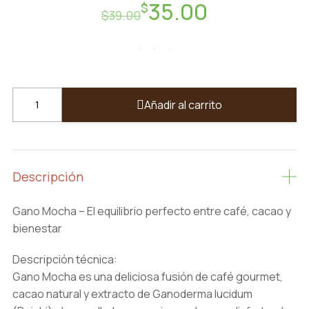
35.00
Original
Current
$
$
39.00
price
price
was:
is:
$39.00.
$35.00.
Mocha
Añadir al carrito
quantity
Descripción
Gano Mocha – El equilibrio perfecto entre café, cacao y
bienestar
Descripción técnica:
Gano Mocha es una deliciosa fusión de café gourmet,
cacao natural y extracto de Ganoderma lucidum