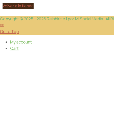
Volver a la tienda
Copyright © 2025 - 2026 Reishirise | por Mi Social Media . All
Go to Top
My account
Cart